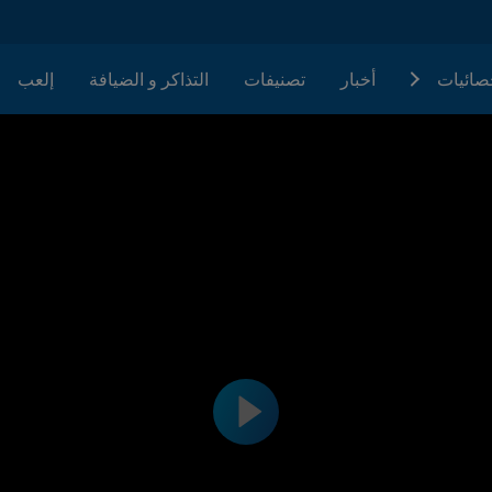
حصائيات
أخبار
تصنيفات
التذاكر و الضيافة
إلعب