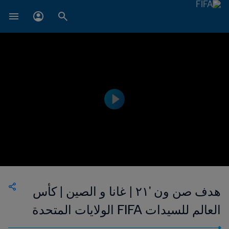
هدف صن ون '٢١ | غانا و الصين | كأس
العالم للسيدات FIFA الولايات المتحدة
الأمريكية ١٩٩٩