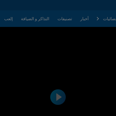
حصائيات
أخبار
تصنيفات
التذاكر و الضيافة
إلعب