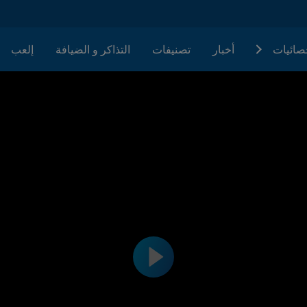
حصائيات
أخبار
تصنيفات
التذاكر و الضيافة
إلعب