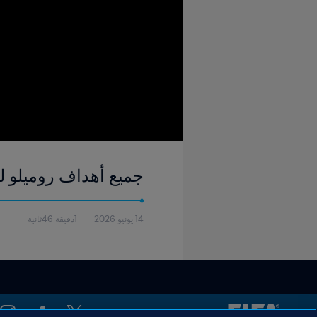
جميع أهداف روميلو ل
14 يونيو 2026
1دقيقة 46ثانية