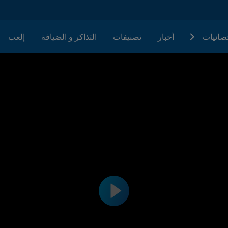
حصائيات
أخبار
تصنيفات
التذاكر و الضيافة
إلعب