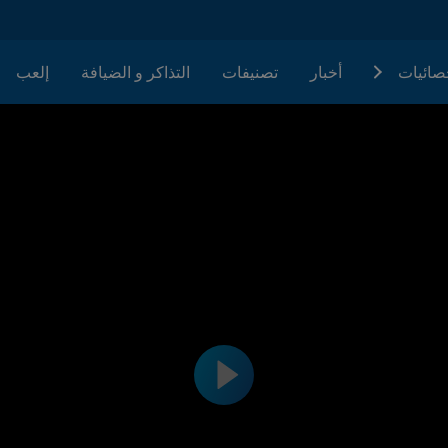
حصائيات
أخبار
تصنيفات
التذاكر و الضيافة
إلعب