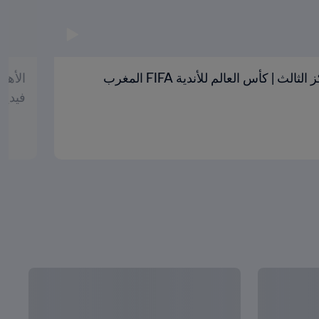
الأهلي وفلامنجو | تحديد المركز الثالث | كأس العالم للأندية FIFA المغرب
فيدي