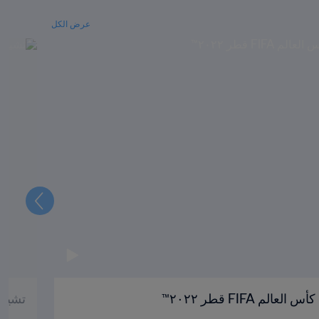
عرض الكل
التالي
م FIFA قطر ٢٠٢٢™
تشيلسي 