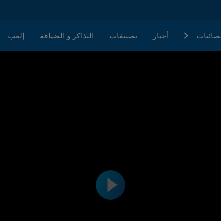
حصائيات
أخبار
تصنيفات
التذاكر و الضيافة
إلعب