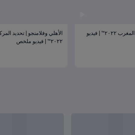
ريال مدريد والهلال | النهائي | كأس العالم للأندية FIFA المغرب ٢٠٢٢™ | فيديو
٢٠٢٢™ | فيديو ملخص