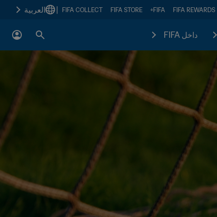
|
العربية
FIFA COLLECT
FIFA STORE
FIFA+
FIFA REWARDS
داخل FIFA