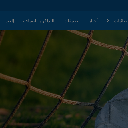
حصائيات
أخبار
تصنيفات
التذاكر و الضيافة
إلعب