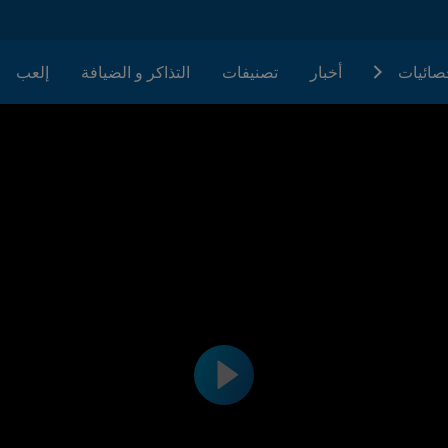
حصائيات
أخبار
تصنيفات
التذاكر و الضيافة
إلعب