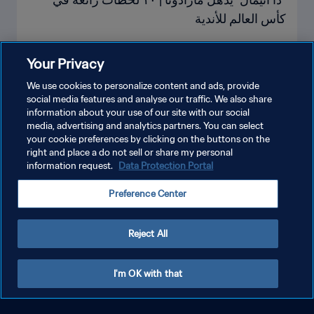
كأس العالم للأندية
Your Privacy
We use cookies to personalize content and ads, provide
social media features and analyse our traffic. We also share
شاهد المزيد
information about your use of our site with our social
media, advertising and analytics partners. You can select
your cookie preferences by clicking on the buttons on the
right and place a do not sell or share my personal
information request.
Data Protection Portal
فيديوهات كأس العالم للأندية
عرض الكل
Preference Center
Reject All
I'm OK with that