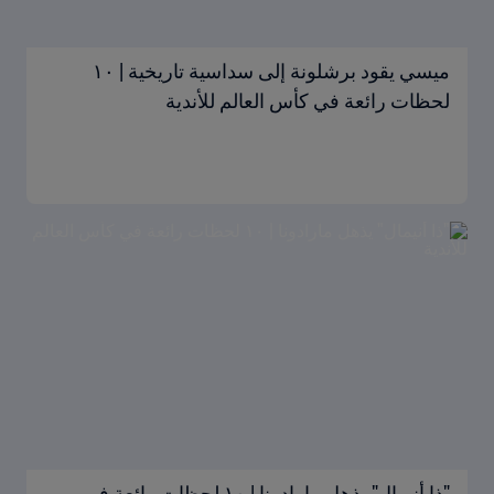
ميسي يقود برشلونة إلى سداسية تاريخية | ١٠
لحظات رائعة في كأس العالم للأندية
"ذا أنيمال" يذهل مارادونا | ١٠ لحظات رائعة في