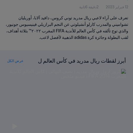
12 فبراير 2023
2دقيقة 6ثانية
تعرف على آراء لاعبي ريال مدريد توني كروس، دافيد آلابا، أوريليان
تشواميني والمدرب كارلو أنشيلوتي عن النجم البرازيلي فينيسيوس جونيور،
والذي توج تألقه في كأس العالم للأندية FIFA المغرب ٢٠٢٢™ بثلاثة أهداف،
لقب البطولة وجائزة كرة adidas الذهبية لأفضل لاعب.
أبرز لقطات ريال مدريد في كأس العالم ل
عرض الكل
لأندية