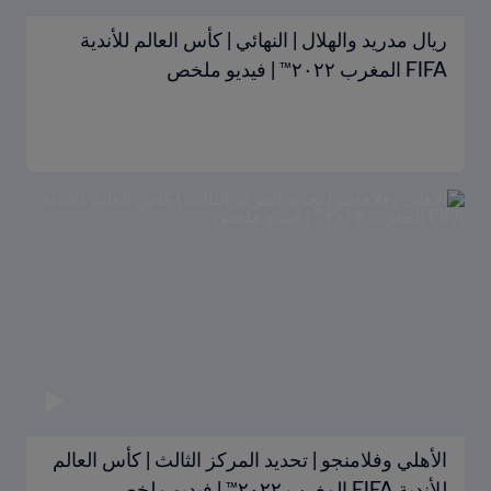
ريال مدريد والهلال | النهائي | كأس العالم للأندية
FIFA المغرب ٢٠٢٢™ | فيديو ملخص
الأهلي وفلامنجو | تحديد المركز الثالث | كأس العالم
للأندية FIFA المغرب ٢٠٢٢™ | فيديو ملخص