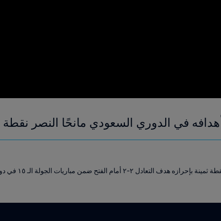
أهدافه في الدوري السعودي مانحًا النصر نقطة ث
أهدى كريستيانو رونالدو ن