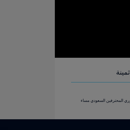
مينة
اديه النصر نقطة ثمينة بإحرازه هدف التعادل ٢-٢ أمام الفتح ضمن مباريات الجولة الـ ١٥ في دوري المحترفين السعودي مساء