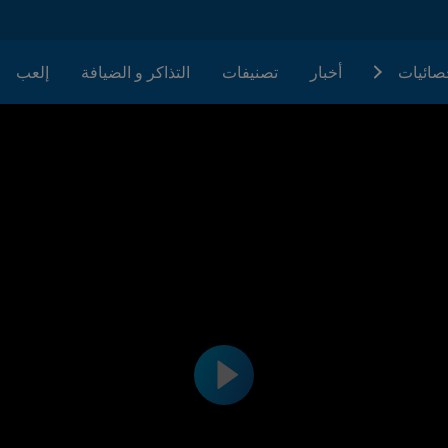
حصائيات
أخبار
تصنيفات
التذاكر و الضيافة
إلعب