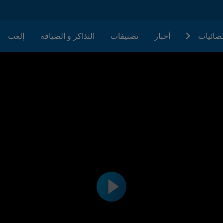
حصائيات
أخبار
تصنيفات
التذاكر و الضيافة
إلعب