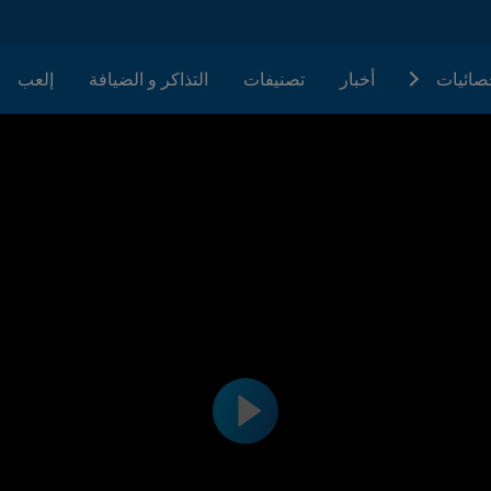
حصائيات
أخبار
تصنيفات
التذاكر و الضيافة
إلعب