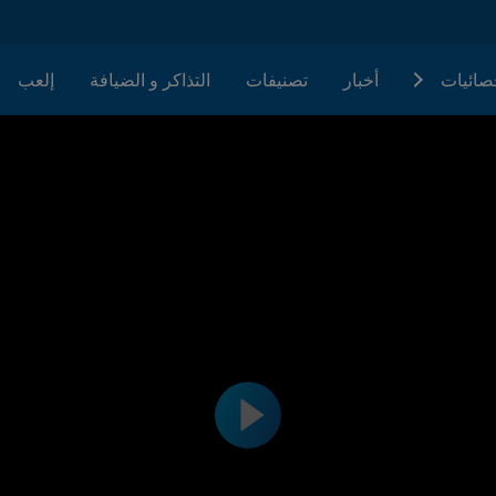
حصائيات
أخبار
تصنيفات
التذاكر و الضيافة
إلعب