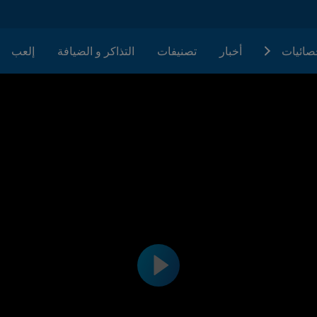
حصائيات
أخبار
تصنيفات
التذاكر و الضيافة
إلعب