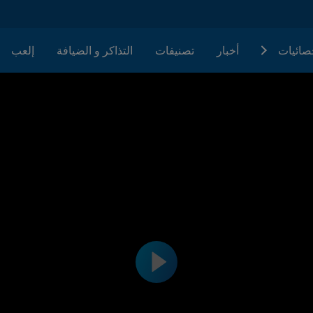
حصائيات
أخبار
تصنيفات
التذاكر و الضيافة
إلعب