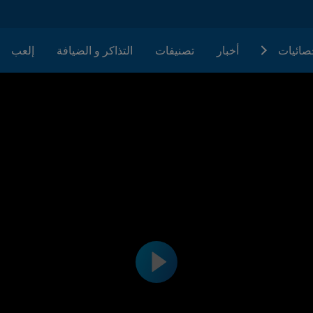
حصائيات
أخبار
تصنيفات
التذاكر و الضيافة
إلعب