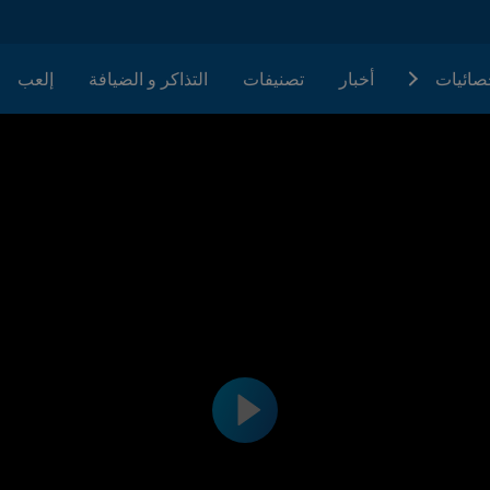
حصائيات
أخبار
تصنيفات
التذاكر و الضيافة
إلعب