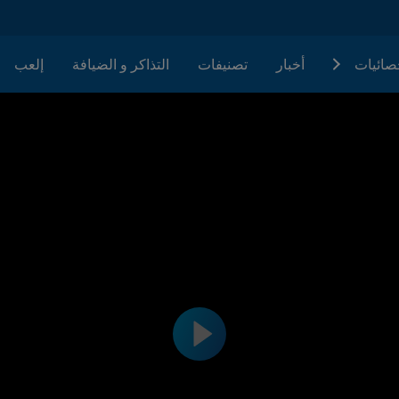
حصائيات
أخبار
تصنيفات
التذاكر و الضيافة
إلعب