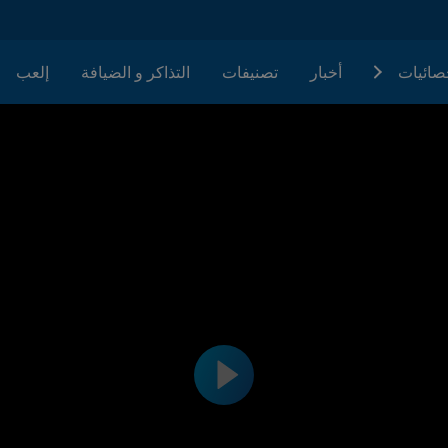
حصائيات
أخبار
تصنيفات
التذاكر و الضيافة
إلعب