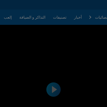
حصائيات
أخبار
تصنيفات
التذاكر و الضيافة
إلعب