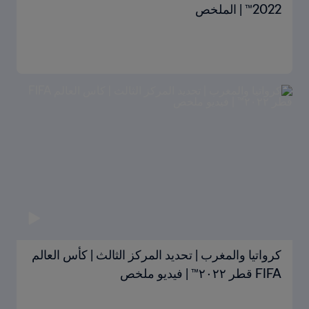
2022™ | الملخص
كرواتيا والمغرب | تحديد المركز الثالث | كأس العالم
FIFA قطر ٢٠٢٢™ | فيديو ملخص