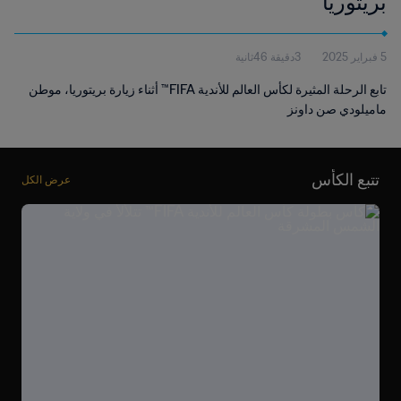
بريتوريا
5 فبراير 2025
3دقيقة 46ثانية
تابع الرحلة المثيرة لكأس العالم للأندية FIFA™ أثناء زيارة بريتوريا، موطن
ماميلودي صن داونز
تتبع الكأس
عرض الكل