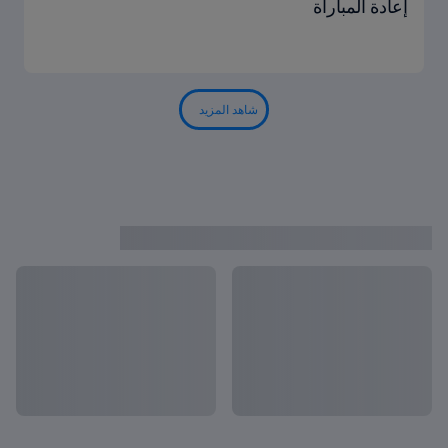
إعادة المباراة
شاهد المزيد
فيديوهات كأس العالم للشباب تحت ٢٠ س
عرض الكل
نة FIFA™