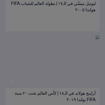
ليونيل ميسِّي في الـ١٧ | بطولة العالم للشباب FIFA
هولندا ٢٠٠٥
آرلينج هولاند في الـ١٨ | كأس العالم تحت ٢٠ سنة
FIFA بولندا ٢٠١٩