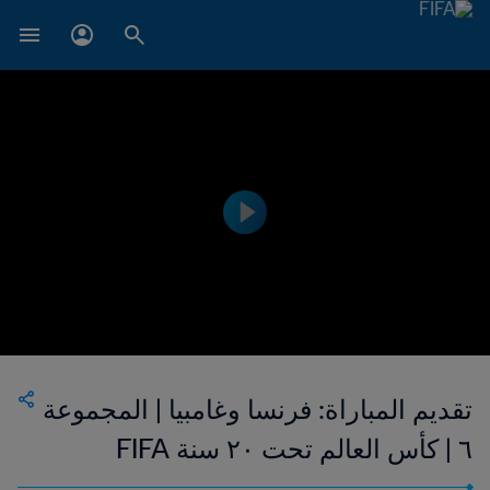
تقديم المباراة: فرنسا وغامبيا | المجموعة
٦ | كأس العالم تحت ٢٠ سنة FIFA
الأرجنتين ٢٠٢٣™