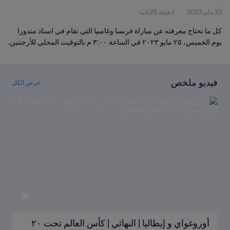
23 مايو 2023
1دقيقة 28ثانية
كل ما تحتاج معرفته عن مباراة فرنسا وغامبيا التي تقام في استاد مندوزا
يوم الخميس، ٢٥ مايو ٢٠٢٣ في الساعة ٣:٠٠ م بالتوقيت المحلي للأرجنتين.
فيديو ملخص
عرض الكل
أوروغواي و إيطاليا | النهائي | كأس العالم تحت ٢٠