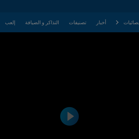
حصائيات
أخبار
تصنيفات
التذاكر و الضيافة
إلعب