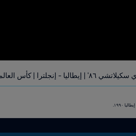
ا | كأس العالم FIFA إيطاليا ١٩٩٠