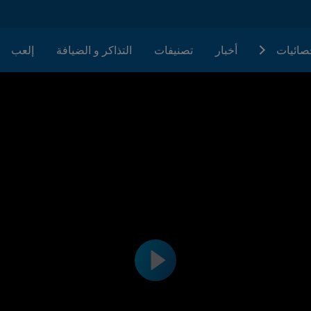
حصائيات
أخبار
تصنيفات
التذاكر و الضيافة
إلعب