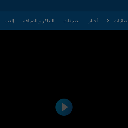
حصائيات
أخبار
تصنيفات
التذاكر و الضيافة
إلعب