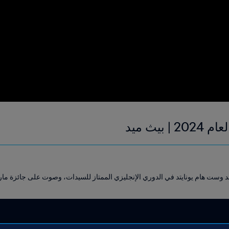
هام يونايتد في الدوري الإنجليزي الممتاز للسيدات، وصوت على جائزة مارتا من FIFA لعام