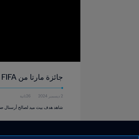
جائزة مارتا من FIFA لعام 2024 | بيث ميد
2 ديسمبر 2024
26ثانية
شاهد هدف بيث ميد لصالح أرسنال ضد وست 