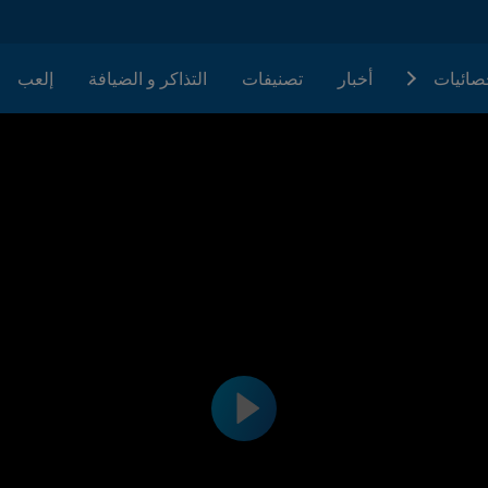
حصائيات
أخبار
تصنيفات
التذاكر و الضيافة
إلعب