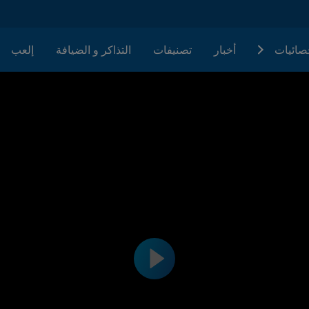
حصائيات
أخبار
تصنيفات
التذاكر و الضيافة
إلعب