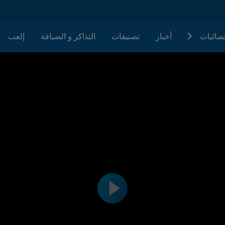
حصائيات
أخبار
تصنيفات
التذاكر و الضيافة
إلعب