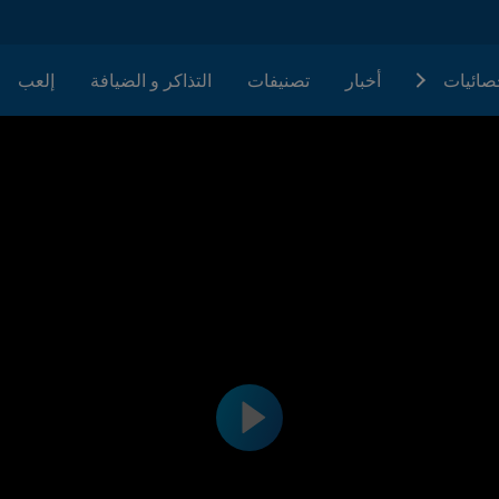
حصائيات
أخبار
تصنيفات
التذاكر و الضيافة
إلعب