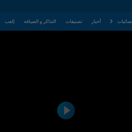
حصائيات
أخبار
تصنيفات
التذاكر و الضيافة
إلعب