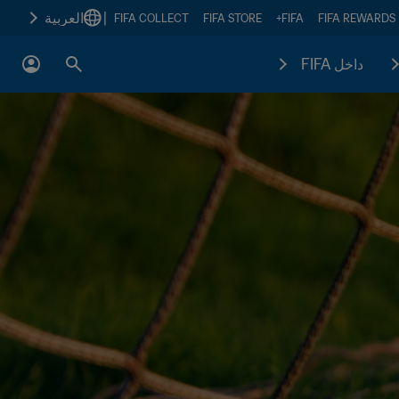
|
العربية
FIFA COLLECT
FIFA STORE
FIFA+
FIFA REWARDS
داخل FIFA