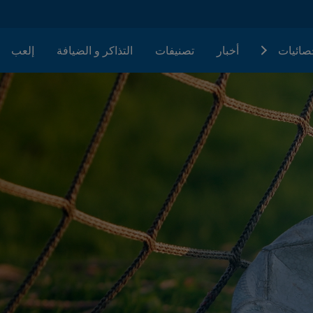
حصائيات
أخبار
تصنيفات
التذاكر و الضيافة
إلعب