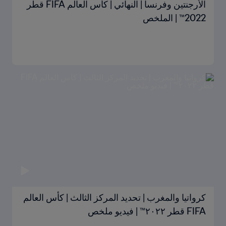
الأرجنتين وفرنسا | النهائي | كأس العالم FIFA قطر
2022™ | الملخص
كرواتيا والمغرب | تحديد المركز الثالث | كأس العالم
FIFA قطر ٢٠٢٢™ | فيديو ملخص