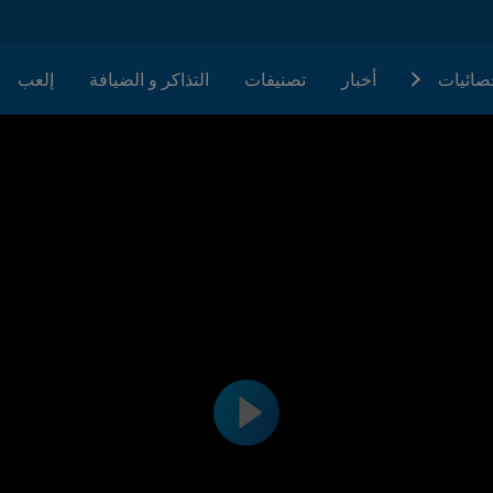
حصائيات
أخبار
تصنيفات
التذاكر و الضيافة
إلعب