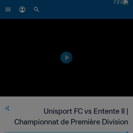
Unisport FC vs Entente II |
Championnat de Première Division
D1 du Togo | wk 48