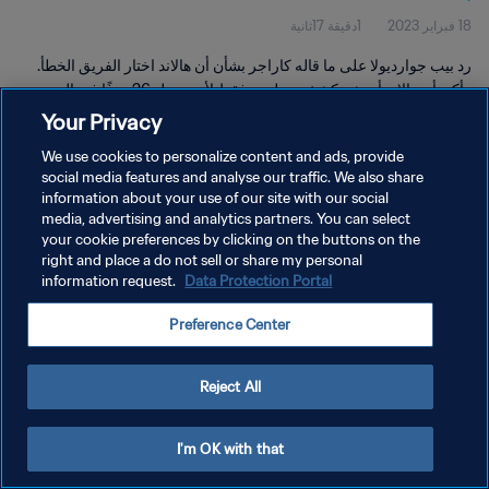
18 فبراير 2023
1دقيقة 17ثانية
رد بيب جوارديولا على ما قاله كاراجر بشأن أن هالاند اختار الفريق الخطأ.
وأكد بأن هالاند أدهشه كشخص وليس فقط لأنه سجل 26 هدفًا في الدوري
الإنجليزي وأنه سعيد بانه اختار الذهاب إلى مانشستر سيتي
Your Privacy
We use cookies to personalize content and ads, provide
social media features and analyse our traffic. We also share
information about your use of our site with our social
media, advertising and analytics partners. You can select
your cookie preferences by clicking on the buttons on the
سياسة الخصوصية
right and place a do not sell or share my personal
information request.
Data Protection Portal
شروط الخدمة
Preference Center
إدارة تفضيلات ملفات تعريف الارتباط
حقوق النشر والطبع والتأليف © ١٩٩٤ - ٢٠٢٦ FIFA. جميع الحقوق محفوظة.
Reject All
I'm OK with that