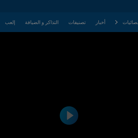
حصائيات
أخبار
تصنيفات
التذاكر و الضيافة
إلعب