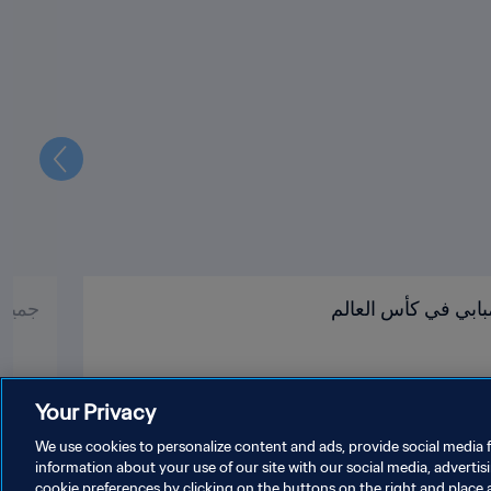
التالي
بابي في كأس العالم
جميع أبطال 
Your Privacy
We use cookies to personalize content and ads, provide social media f
information about your use of our site with our social media, advertis
cookie preferences by clicking on the buttons on the right and place 