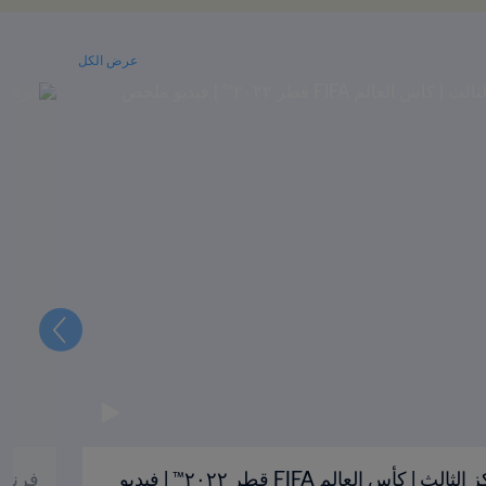
عرض الكل
التالي
كرواتيا والمغرب | تحديد المركز الثالث | كأس العالم FIFA قطر ٢٠٢٢™ | فيديو
فرنسا وا