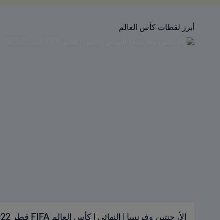
أبرز لقطات كأس العالم
الأرجنتين وفرنسا | النهائي | كأس العالم FIFA قطر 2022™ | الملخص