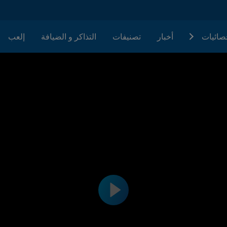
حصائيات
أخبار
تصنيفات
التذاكر و الضيافة
إلعب