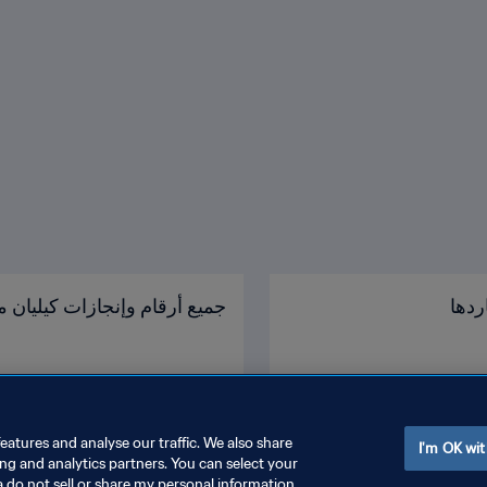
ردها
جميع أرقام وإنجازات كيليان م
eatures and analyse our traffic. We also share
I'm OK wit
ing and analytics partners. You can select your
a do not sell or share my personal information