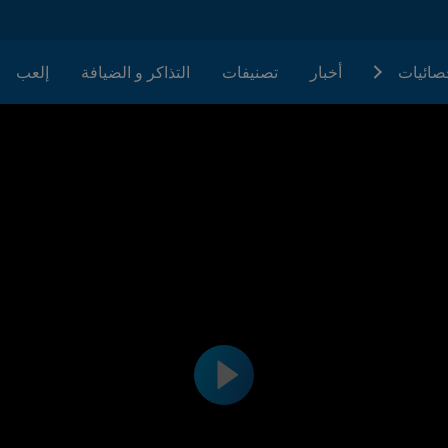
حصائيات
أخبار
تصنيفات
التذاكر و الضيافة
إلعب