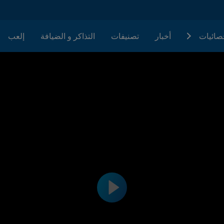
حصائيات
أخبار
تصنيفات
التذاكر و الضيافة
إلعب