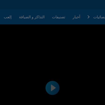
حصائيات
أخبار
تصنيفات
التذاكر و الضيافة
إلعب