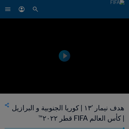
هدف نيمار '١٣ | كوريا الجنوبية و البرازيل
| كأس العالم FIFA قطر ٢٠٢٢™