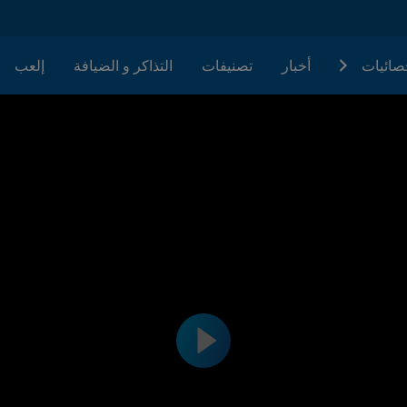
حصائيات
أخبار
تصنيفات
التذاكر و الضيافة
إلعب