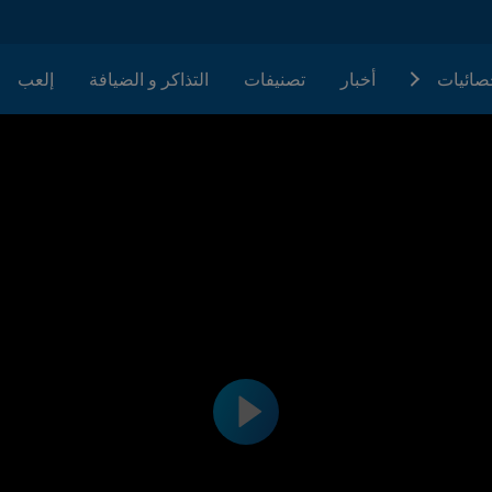
حصائيات
أخبار
تصنيفات
التذاكر و الضيافة
إلعب