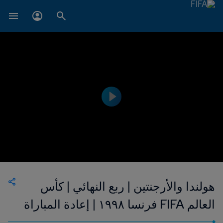
هولندا والأرجنتين | ربع النهائي | كأس
العالم FIFA فرنسا ١٩٩٨ | إعادة المباراة