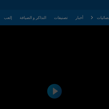
حصائيات
أخبار
تصنيفات
التذاكر و الضيافة
إلعب