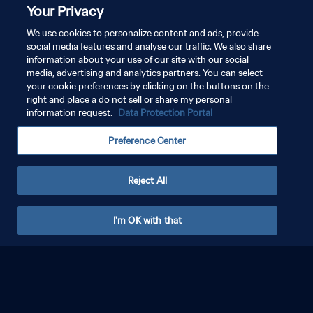
كأس العالم تحت ٢٠ سنة FIFA الأرجنتين ٢٠٢٣ |
Your Privacy
إعادة المباراة
We use cookies to personalize content and ads, provide
social media features and analyse our traffic. We also share
information about your use of our site with our social
media, advertising and analytics partners. You can select
your cookie preferences by clicking on the buttons on the
شاهد المزيد
right and place a do not sell or share my personal
information request.
Data Protection Portal
Preference Center
فيديوهات كأس العالم للشباب تحت ٢٠ س
عرض الكل
نة FIFA™
Reject All
I'm OK with that