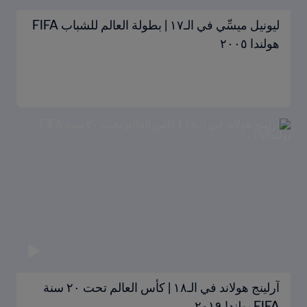
ليونيل ميسِّي في الـ١٧ | بطولة العالم للشباب FIFA
هولندا ٢٠٠٥
آرلينج هولاند في الـ١٨ | كأس العالم تحت ٢٠ سنة
FIFA بولندا ٢٠١٩