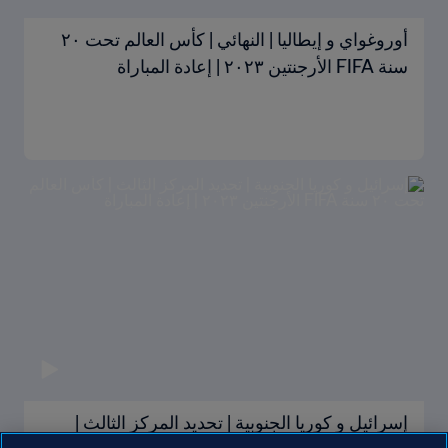
أوروغواي و إيطاليا | النهائي | كأس العالم تحت ٢٠
سنة FIFA الأرجنتين ٢٠٢٣ | إعادة المباراة
إسرائيل و كوريا الجنوبية | تحديد المركز الثالث |