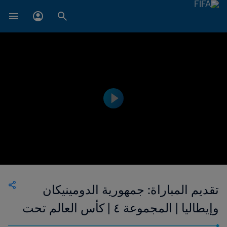
تقديم المباراة: جمهورية الدومينيكان
وإيطاليا | المجموعة ٤ | كأس العالم تحت
٢٠ سنة FIFA الأرجنتين ٢٠٢٣™