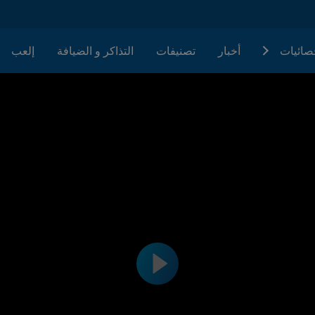
حصائيات
أخبار
تصنيفات
التذاكر و الضيافة
إلعب